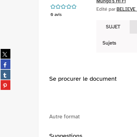
Mungo's Hi Fi
/5
Edité par
BELIEVE 
0
avis
SUJET
Sujets
Partager
sur
Partager
twitter
sur
(Nouvelle
Partager
facebook
Se procurer le document
fenêtre)
sur
(Nouvelle
Partager
tumblr
fenêtre)
sur
(Nouvelle
pinterest
fenêtre)
(Nouvelle
fenêtre)
Autre format
Suggestions