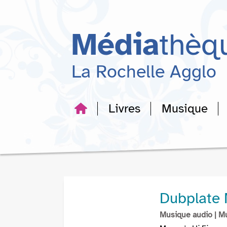
Aller
Aller
Aller
au
au
à
menu
contenu
la
Média
thèq
recherche
La Rochelle Agglo
Livres
Musique
Dubplate 
Musique audio
| M