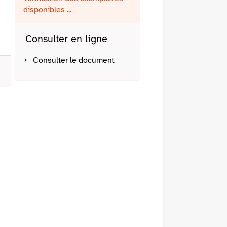
fenêtre)
mail
disponibles ...
Consulter en ligne
Consulter le document