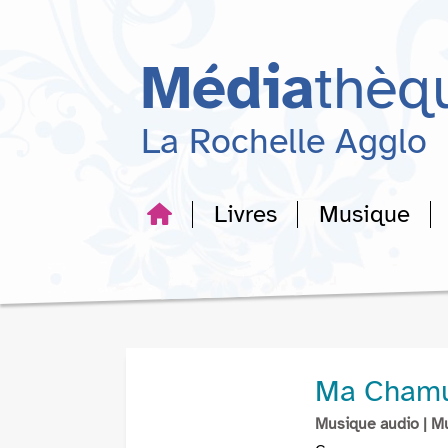
Aller
Aller
Aller
au
au
à
menu
contenu
la
Média
thèq
recherche
La Rochelle Agglo
Livres
Musique
Ma Chamun
Musique audio
| M