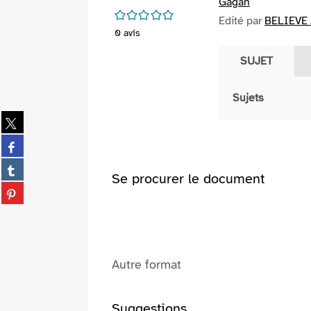
Gagan
/5
Edité par
BELIEVE 
0
avis
SUJET
Sujets
Partager
sur
Partager
twitter
sur
(Nouvelle
Partager
facebook
Se procurer le document
fenêtre)
sur
(Nouvelle
Partager
tumblr
fenêtre)
sur
(Nouvelle
pinterest
fenêtre)
(Nouvelle
fenêtre)
Autre format
Suggestions