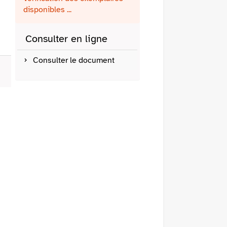
fenêtre)
mail
disponibles ...
Consulter en ligne
Consulter le document