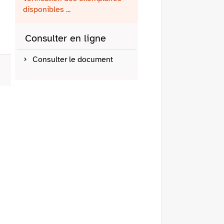
fenêtre)
mail
disponibles ...
Consulter en ligne
Consulter le document