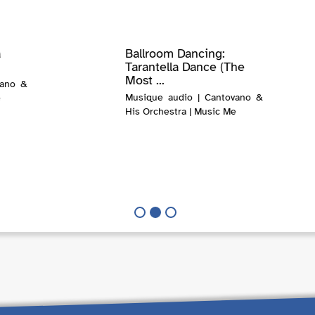
a
Ballroom Dancing:
Tarantella Dance (The
Most ...
vano &
Musique audio | Cantovano &
e
His Orchestra | Music Me