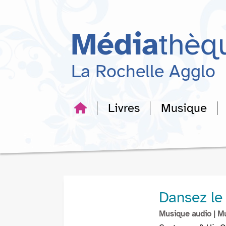
Aller
Aller
Aller
au
au
à
menu
contenu
la
Média
thèq
recherche
La Rochelle Agglo
Livres
Musique
Dansez le 
Musique audio
| M