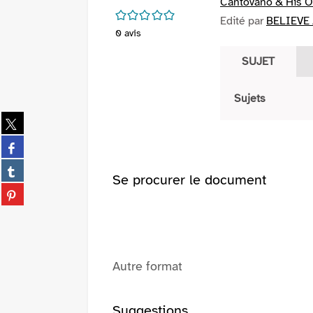
Cantovano & His O
/5
Edité par
BELIEVE 
0
avis
SUJET
Sujets
Partager
sur
Partager
twitter
sur
(Nouvelle
Partager
facebook
Se procurer le document
fenêtre)
sur
(Nouvelle
Partager
tumblr
fenêtre)
sur
(Nouvelle
pinterest
fenêtre)
(Nouvelle
fenêtre)
Autre format
Suggestions