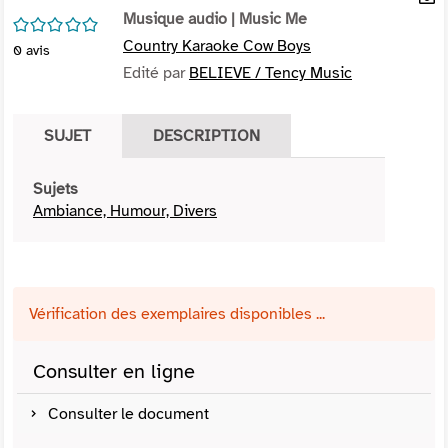
per
Musique audio
| Music Me
En
/5
(Nou
par
Country Karaoke Cow Boys
0
avis
fenê
mai
Edité par
BELIEVE / Tency Music
SUJET
DESCRIPTION
Sujets
Ambiance, Humour, Divers
Vérification des exemplaires disponibles ...
Consulter en ligne
Consulter le document