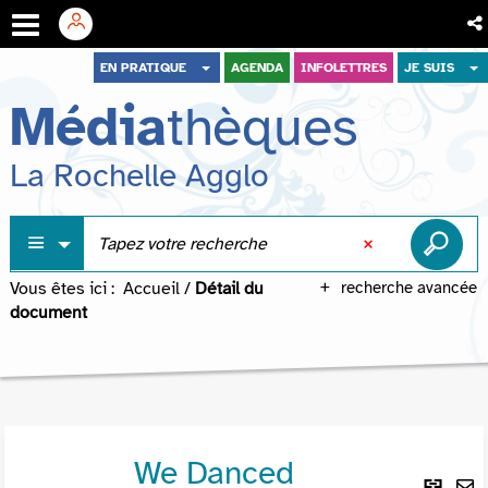
Aller
Aller
Aller
EN PRATIQUE
AGENDA
INFOLETTRES
JE SUIS
au
au
à
Média
thèques
menu
contenu
la
recherche
La Rochelle Agglo
Vous êtes ici :
Accueil
/
Détail du
recherche avancée
document
We Danced
Lie