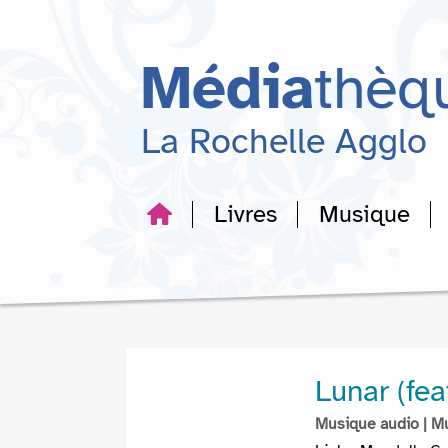
Aller
Aller
Aller
au
au
à
menu
contenu
la
Média
thèq
recherche
La Rochelle Agglo
Livres
Musique
Lunar (fe
Musique audio
| M