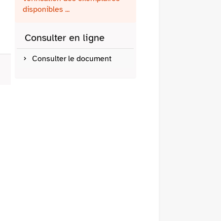
fenêtre)
mail
disponibles ...
Consulter en ligne
Consulter le document