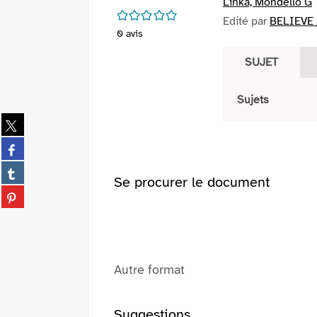
Linka, Mondello G
/5
Edité par
BELIEVE 
0
avis
SUJET
Sujets
Partager
sur
Partager
twitter
sur
(Nouvelle
Partager
facebook
Se procurer le document
fenêtre)
sur
(Nouvelle
Partager
tumblr
fenêtre)
sur
(Nouvelle
pinterest
fenêtre)
(Nouvelle
fenêtre)
Autre format
Suggestions