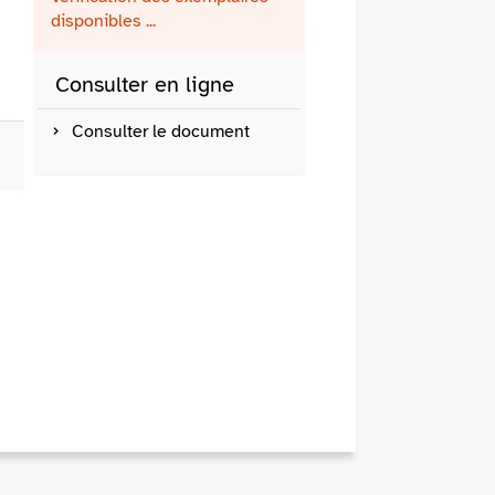
fenêtre)
mail
disponibles ...
Consulter en ligne
Consulter le document