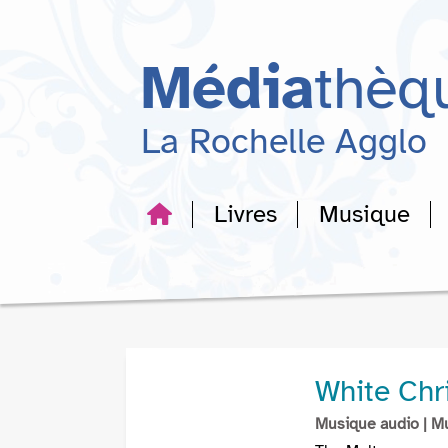
Aller
Aller
Aller
au
au
à
menu
contenu
la
Média
thèq
recherche
La Rochelle Agglo
Livres
Musique
White Chr
Musique audio
| M