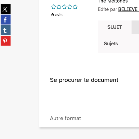
The Meltones
/5
Partager
Edité par
BELIEVE 
sur
0
avis
Partager
twitter
sur
SUJET
(Nouvelle
Partager
facebook
fenêtre)
sur
(Nouvelle
Partager
tumblr
Sujets
fenêtre)
sur
(Nouvelle
pinterest
fenêtre)
(Nouvelle
fenêtre)
Se procurer le document
Autre format