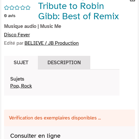
Tribute to Robin
per
En
/5
(Nou
par
Gibb: Best of Remix
0
avis
fenê
mai
Musique audio
| Music Me
Disco Fever
Edité par
BELIEVE / JB Production
SUJET
DESCRIPTION
Sujets
Pop, Rock
Vérification des exemplaires disponibles ...
Consulter en ligne