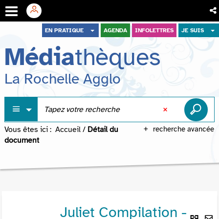
Aller
Aller
Aller
EN PRATIQUE
AGENDA
INFOLETTRES
JE SUIS
au
au
à
Média
thèques
menu
contenu
la
recherche
La Rochelle Agglo
Vous êtes ici :
Accueil
/
Détail du
recherche avancée
document
Juliet Compilation -
Lie