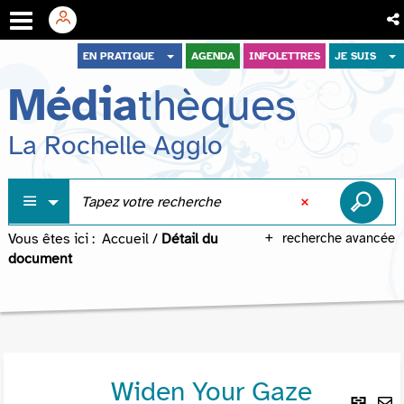
Aller
Aller
Aller
EN PRATIQUE
AGENDA
INFOLETTRES
JE SUIS
au
au
à
Média
thèques
menu
contenu
la
recherche
La Rochelle Agglo
Vous êtes ici :
Accueil
/
Détail du
recherche avancée
document
Widen Your Gaze
Lie