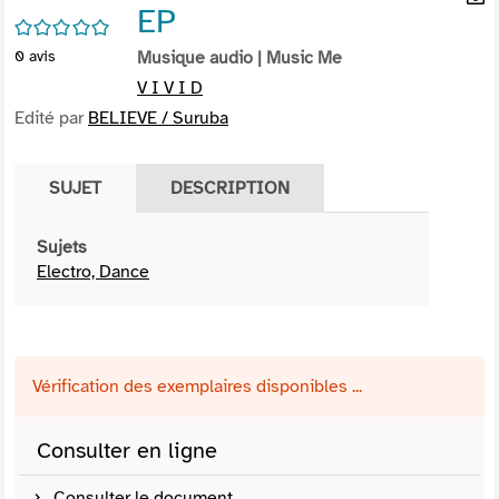
EP
per
En
/5
(Nou
par
0
avis
Musique audio
| Music Me
fenê
mai
V I V I D
Edité par
BELIEVE / Suruba
SUJET
DESCRIPTION
Sujets
Electro, Dance
Vérification des exemplaires disponibles ...
Consulter en ligne
Consulter le document