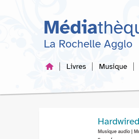
Aller
Aller
Aller
au
au
à
menu
contenu
la
Média
thèq
recherche
La Rochelle Agglo
Livres
Musique
Hardwired
Musique audio
| M