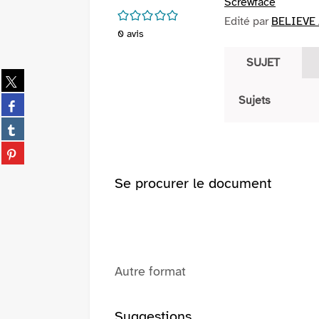
Screwface
/5
Edité par
BELIEVE 
0
avis
SUJET
Partager
sur
Partager
Sujets
twitter
sur
(Nouvelle
Partager
facebook
fenêtre)
sur
(Nouvelle
Partager
tumblr
fenêtre)
sur
(Nouvelle
pinterest
Se procurer le document
fenêtre)
(Nouvelle
fenêtre)
Autre format
Suggestions