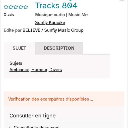
Tracks 804
per
En
/5
(Nou
par
0
avis
Musique audio
| Music Me
fenê
mai
Sunfly Karaoke
Edité par
BELIEVE / Sunfly Music Group
SUJET
DESCRIPTION
Sujets
Ambiance, Humour, Divers
Vérification des exemplaires disponibles ...
Consulter en ligne
Consulter le document