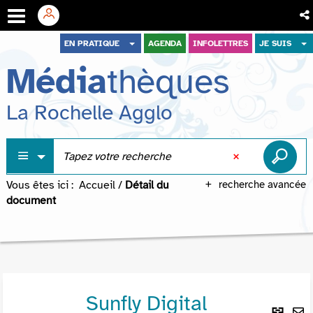
Aller
Aller
Aller
EN PRATIQUE
AGENDA
INFOLETTRES
JE SUIS
au
au
à
Média
thèques
menu
contenu
la
recherche
La Rochelle Agglo
Vous êtes ici :
Accueil
/
Détail du
recherche avancée
document
Sunfly Digital
Lie