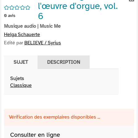
l'œuvre d'orgue, vol.
per
En
/5
(Nou
par
6
0
avis
fenê
mai
Musique audio
| Music Me
Helga Schauerte
Edité par
BELIEVE / Syrius
SUJET
DESCRIPTION
Sujets
Classique
Vérification des exemplaires disponibles ...
Consulter en ligne