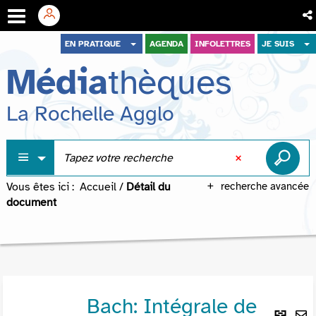
Aller
Aller
Aller
EN PRATIQUE
AGENDA
INFOLETTRES
JE SUIS
au
au
à
Média
thèques
menu
contenu
la
recherche
La Rochelle Agglo
Vous êtes ici :
Accueil
/
Détail du
recherche avancée
document
Bach: Intégrale de
Lie