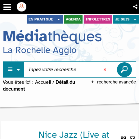
Aller
Aller
Aller
EN PRATIQUE
AGENDA
INFOLETTRES
JE SUIS
au
au
à
Média
thèques
menu
contenu
la
recherche
La Rochelle Agglo
Vous êtes ici :
Accueil
/
Détail du
recherche avancée
document
Nice Jazz (Live at
Lie