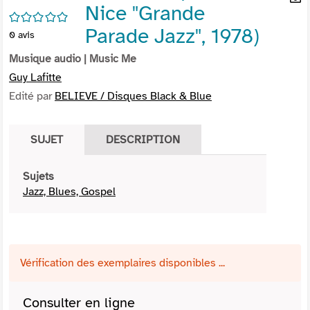
Nice "Grande
per
En
/5
(Nou
par
Parade Jazz", 1978)
0
avis
fenê
mai
Musique audio
| Music Me
Guy Lafitte
Edité par
BELIEVE / Disques Black & Blue
SUJET
DESCRIPTION
Sujets
Jazz, Blues, Gospel
Vérification des exemplaires disponibles ...
Consulter en ligne