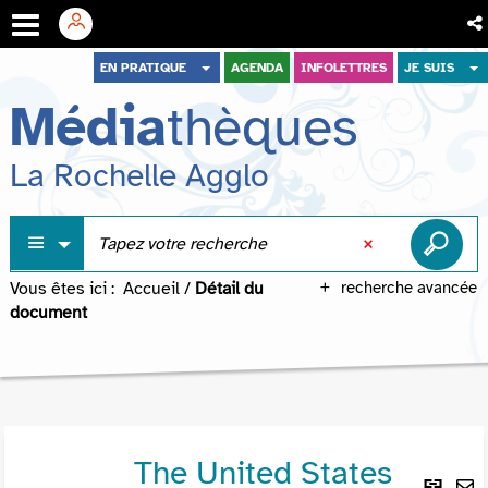
Aller
Aller
Aller
EN PRATIQUE
AGENDA
INFOLETTRES
JE SUIS
au
au
à
Média
thèques
menu
contenu
la
recherche
La Rochelle Agglo
Vous êtes ici :
Accueil
/
Détail du
recherche avancée
document
The United States
Lie