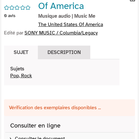
Of America
per
En
/5
(Nou
par
0
avis
Musique audio
| Music Me
fenê
mai
The United States Of America
Edité par
SONY MUSIC / Columbia/Legacy
SUJET
DESCRIPTION
Sujets
Pop, Rock
Vérification des exemplaires disponibles ...
Consulter en ligne
Consulter le document