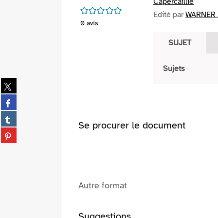
Capercaillie
/5
Edité par
WARNER /
0
avis
SUJET
Sujets
Partager
sur
Partager
twitter
sur
(Nouvelle
Partager
facebook
Se procurer le document
fenêtre)
sur
(Nouvelle
Partager
tumblr
fenêtre)
sur
(Nouvelle
pinterest
fenêtre)
(Nouvelle
fenêtre)
Autre format
Suggestions