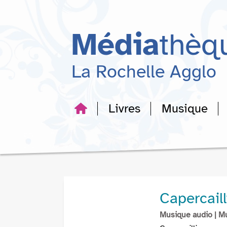
Aller
Aller
Aller
au
au
à
menu
contenu
la
Média
thèq
recherche
La Rochelle Agglo
Livres
Musique
Capercaill
Musique audio
| M