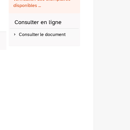
fenêtre)
mail
disponibles ...
Consulter en ligne
Consulter le document