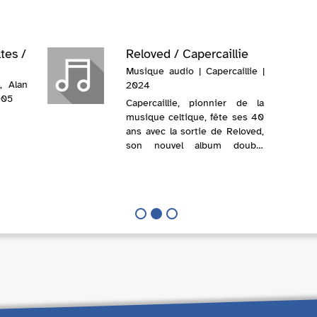
tes /
Reloved / Capercaillie
Musique audio | Capercaillie |
, Alan
2024
2005
Capercaillie, pionnier de la
musique celtique, fête ses 40
ans avec la sortie de Reloved,
son nouvel album double
symphonique avec le BBC
Scottish Symphony Orchestra
et des arrangements de Greg
Lawson, Donald Shaw et Kate
St John....