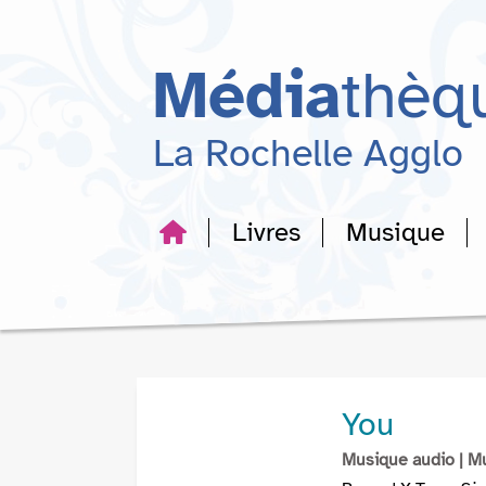
Aller
Aller
Aller
au
au
à
menu
contenu
la
Média
thèq
recherche
La Rochelle Agglo
Livres
Musique
You
Musique audio
| M