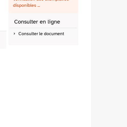
fenêtre)
mail
disponibles ...
Consulter en ligne
Consulter le document