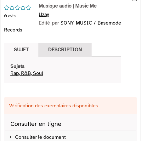
per
Musique audio
| Music Me
En
/5
(Nou
par
Uzay
0
avis
fenê
mai
Edité par
SONY MUSIC / Basemode
Records
SUJET
DESCRIPTION
Sujets
Rap, R&B, Soul
Vérification des exemplaires disponibles ...
Consulter en ligne
Consulter le document