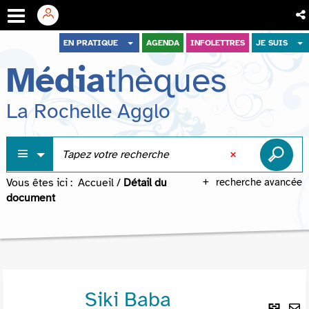
Aller
Aller
Aller
EN PRATIQUE
AGENDA
INFOLETTRES
JE SUIS
au
au
à
Média
thèques
menu
contenu
la
recherche
La Rochelle Agglo
Vous êtes ici :
Accueil
/
Détail du
recherche avancée
document
Siki Baba
Lie