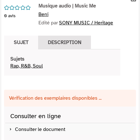
per
Musique audio
| Music Me
En
/5
(Nou
par
Beni
0
avis
fenê
mai
Edité par
SONY MUSIC / Heritage
SUJET
DESCRIPTION
Sujets
Rap, R&B, Soul
Vérification des exemplaires disponibles ...
Consulter en ligne
Consulter le document