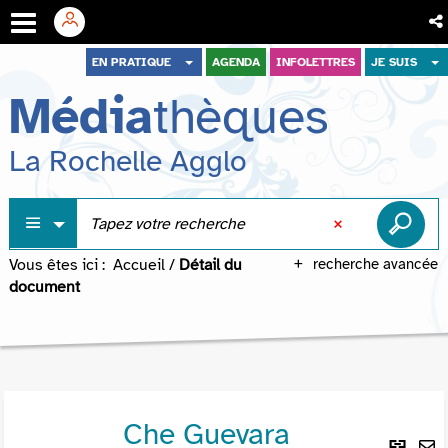
Aller
Aller
Aller
EN PRATIQUE
AGENDA
INFOLETTRES
JE SUIS
au
au
à
Média
thèques
menu
contenu
la
recherche
La Rochelle Agglo
Vous êtes ici :
Accueil
/
Détail du
recherche avancée
document
Che Guevara
Lie