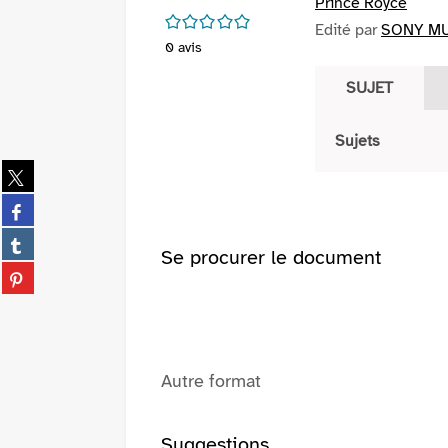
Prince Royce
/5
Edité par
SONY MUS
0
avis
SUJET
Sujets
Partager
sur
Partager
twitter
sur
(Nouvelle
Partager
facebook
Se procurer le document
fenêtre)
sur
(Nouvelle
Partager
tumblr
fenêtre)
sur
(Nouvelle
pinterest
fenêtre)
(Nouvelle
fenêtre)
Autre format
Suggestions