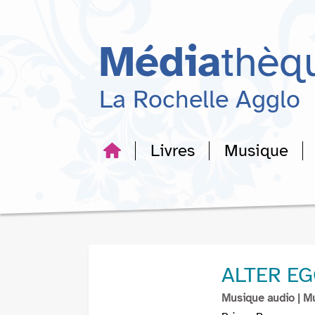
Aller
Aller
Aller
au
au
à
menu
contenu
la
Média
thèq
recherche
La Rochelle Agglo
Livres
Musique
ALTER E
Musique audio
| M