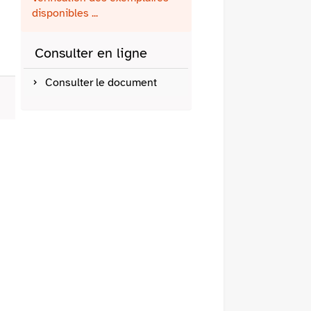
fenêtre)
mail
disponibles ...
Consulter en ligne
Consulter le document