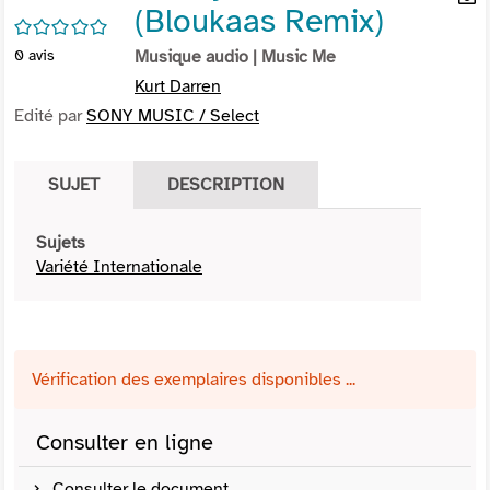
(Bloukaas Remix)
per
En
/5
(Nou
par
0
avis
Musique audio
| Music Me
fenê
mai
Kurt Darren
Edité par
SONY MUSIC / Select
SUJET
DESCRIPTION
Sujets
Variété Internationale
Vérification des exemplaires disponibles ...
Consulter en ligne
Consulter le document