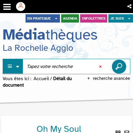
Aller
Aller
Aller
EN PRATIQUE
AGENDA
INFOLETTRES
JE SUIS
au
au
à
Média
thèques
menu
contenu
la
recherche
La Rochelle Agglo
Vous êtes ici :
Accueil
/
Détail du
recherche avancée
document
Oh My Soul
Lie