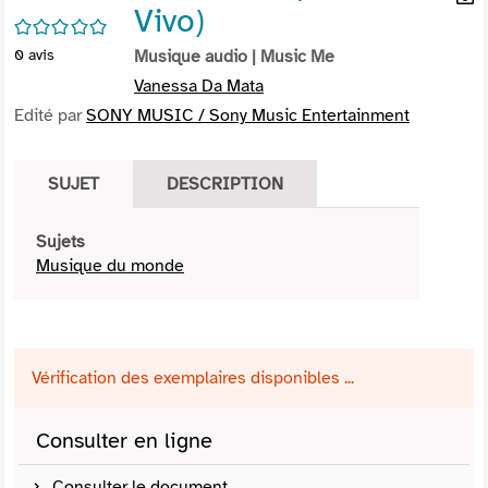
Vivo)
per
En
/5
(Nou
par
0
avis
Musique audio
| Music Me
fenê
mai
Vanessa Da Mata
Edité par
SONY MUSIC / Sony Music Entertainment
SUJET
DESCRIPTION
Sujets
Musique du monde
Vérification des exemplaires disponibles ...
Consulter en ligne
Consulter le document