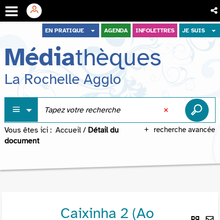
Aller
Aller
Aller
EN PRATIQUE
AGENDA
INFOLETTRES
JE SUIS
au
au
à
Média
thèques
menu
contenu
la
recherche
La Rochelle Agglo
Vous êtes ici :
Accueil
/
Détail du
recherche avancée
document
Caixinha 2 (Ao
Lie