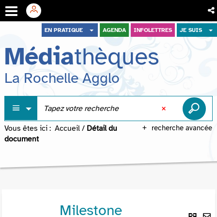
Aller
Aller
Aller
EN PRATIQUE
AGENDA
INFOLETTRES
JE SUIS
au
au
à
Média
thèques
menu
contenu
la
recherche
La Rochelle Agglo
Vous êtes ici :
Accueil
/
Détail du
recherche avancée
document
Milestone
Lie