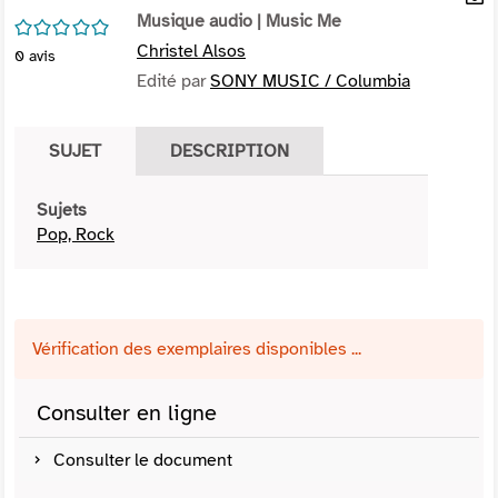
per
Musique audio
| Music Me
En
/5
(Nou
par
Christel Alsos
0
avis
fenê
mai
Edité par
SONY MUSIC / Columbia
SUJET
DESCRIPTION
Sujets
Pop, Rock
Vérification des exemplaires disponibles ...
Consulter en ligne
Consulter le document