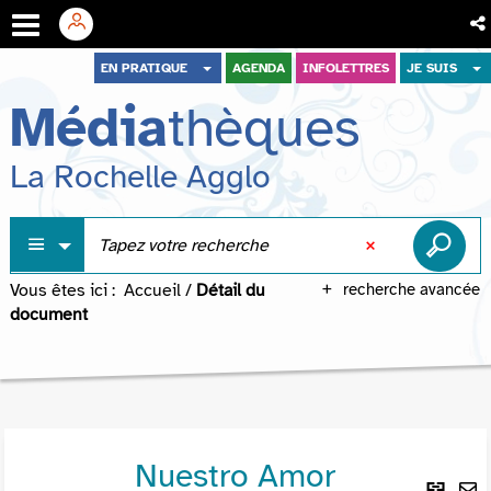
Aller
Aller
Aller
EN PRATIQUE
AGENDA
INFOLETTRES
JE SUIS
au
au
à
Média
thèques
menu
contenu
la
recherche
La Rochelle Agglo
Vous êtes ici :
Accueil
/
Détail du
recherche avancée
document
Nuestro Amor
Lie