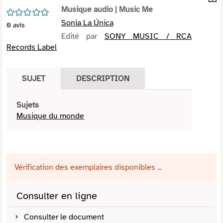
per
Musique audio
| Music Me
En
/5
(Nou
par
Sonia La Única
0
avis
fenê
mai
Edité par
SONY MUSIC / RCA
Records Label
SUJET
DESCRIPTION
Sujets
Musique du monde
Vérification des exemplaires disponibles ...
Consulter en ligne
Consulter le document