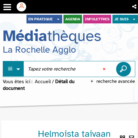
Aller
Aller
Aller
EN PRATIQUE
AGENDA
INFOLETTRES
JE SUIS
au
au
à
Média
thèques
menu
contenu
la
recherche
La Rochelle Agglo
Vous êtes ici :
Accueil
/
Détail du
recherche avancée
document
Helmoista taivaan
Lie