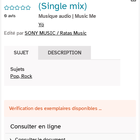
(Single mix)
per
En
/5
(Nou
par
0
avis
Musique audio
| Music Me
fenê
mai
Yö
Edité par
SONY MUSIC / Ratas Music
SUJET
DESCRIPTION
Sujets
Pop, Rock
Vérification des exemplaires disponibles ...
Consulter en ligne
Consulter le document