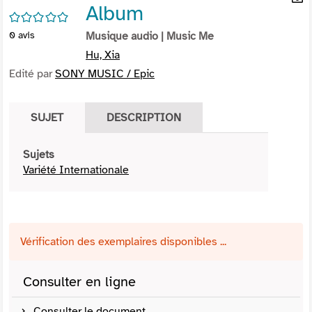
Album
per
En
/5
(Nou
par
0
avis
Musique audio
| Music Me
fenê
mai
Hu, Xia
Edité par
SONY MUSIC / Epic
SUJET
DESCRIPTION
Sujets
Variété Internationale
Vérification des exemplaires disponibles ...
Consulter en ligne
Consulter le document