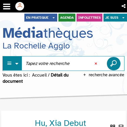
Aller
Aller
Aller
EN PRATIQUE
AGENDA
INFOLETTRES
JE SUIS
au
au
à
Média
thèques
menu
contenu
la
recherche
La Rochelle Agglo
Vous êtes ici :
Accueil
/
Détail du
recherche avancée
document
Hu, Xia Debut
Lie