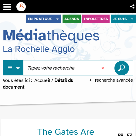
Aller
Aller
Aller
EN PRATIQUE
AGENDA
INFOLETTRES
JE SUIS
au
au
à
Média
thèques
menu
contenu
la
recherche
La Rochelle Agglo
Vous êtes ici :
Accueil
/
Détail du
recherche avancée
document
The Gates Are
Lie