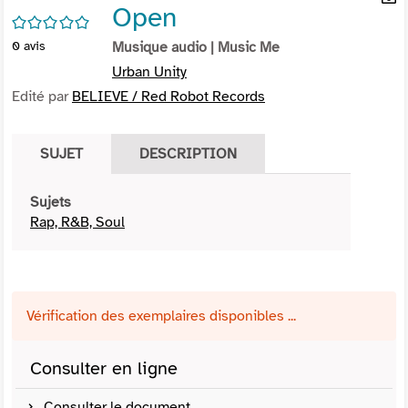
Open
per
En
/5
(Nou
par
0
avis
Musique audio
| Music Me
fenê
mai
Urban Unity
Edité par
BELIEVE / Red Robot Records
SUJET
DESCRIPTION
Sujets
Rap, R&B, Soul
Vérification des exemplaires disponibles ...
Consulter en ligne
Consulter le document