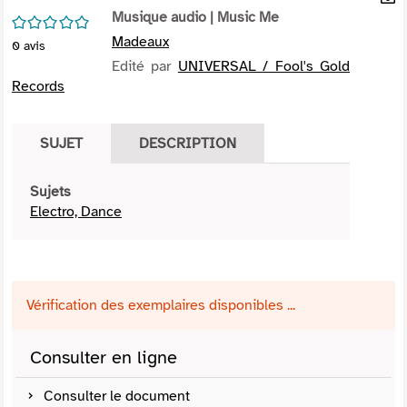
per
Musique audio
| Music Me
En
/5
(Nou
par
Madeaux
0
avis
fenê
mai
Edité par
UNIVERSAL / Fool's Gold
Records
SUJET
DESCRIPTION
Sujets
Electro, Dance
Vérification des exemplaires disponibles ...
Consulter en ligne
Consulter le document