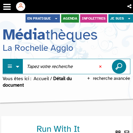
Aller
Aller
Aller
EN PRATIQUE
AGENDA
INFOLETTRES
JE SUIS
au
au
à
Média
thèques
menu
contenu
la
recherche
La Rochelle Agglo
Vous êtes ici :
Accueil
/
Détail du
recherche avancée
document
Run With It
Lie