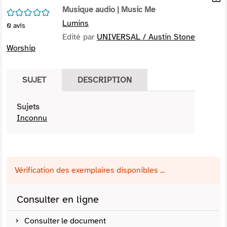
per
Musique audio
| Music Me
En
/5
(Nou
par
Lumins
0
avis
fenê
mai
Edité par
UNIVERSAL / Austin Stone
Worship
SUJET
DESCRIPTION
Sujets
Inconnu
Vérification des exemplaires disponibles ...
Consulter en ligne
Consulter le document