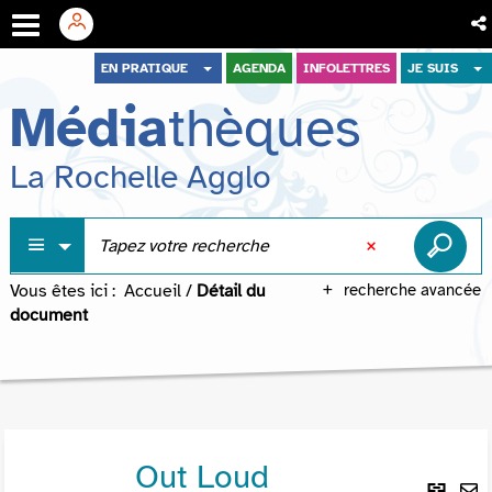
Aller
Aller
Aller
EN PRATIQUE
AGENDA
INFOLETTRES
JE SUIS
au
au
à
Média
thèques
menu
contenu
la
recherche
La Rochelle Agglo
Vous êtes ici :
Accueil
/
Détail du
recherche avancée
document
Out Loud
Lie