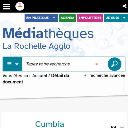
Aller
Aller
Aller
EN PRATIQUE
AGENDA
INFOLETTRES
JE SUIS
au
au
à
Média
thèques
menu
contenu
la
recherche
La Rochelle Agglo
Vous êtes ici :
Accueil
/
Détail du
recherche avancée
document
Cumbia
Lie