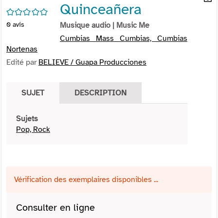
Quinceañera
per
En
/5
(Nou
par
0
avis
Musique audio
| Music Me
fenê
mai
Cumbias Mass Cumbias, Cumbias
Nortenas
Edité par
BELIEVE / Guapa Producciones
SUJET
DESCRIPTION
Sujets
Pop, Rock
Vérification des exemplaires disponibles ...
Consulter en ligne