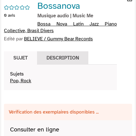
Bossanova
per
En
/5
(Nou
par
0
avis
Musique audio
| Music Me
fenê
mai
Bossa Nova Latin Jazz Piano
Collective, Brasil Divers
Edité par
BELIEVE / Gummy Bear Records
SUJET
DESCRIPTION
Sujets
Pop, Rock
Vérification des exemplaires disponibles ...
Consulter en ligne