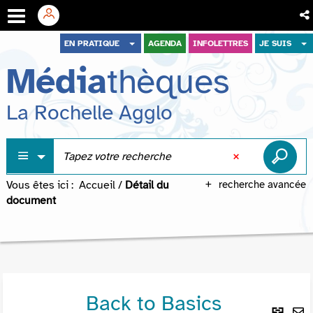
Aller
Aller
Aller
EN PRATIQUE
AGENDA
INFOLETTRES
JE SUIS
au
au
à
Média
thèques
menu
contenu
la
recherche
La Rochelle Agglo
Vous êtes ici :
Accueil
/
Détail du
recherche avancée
document
Back to Basics
Lie