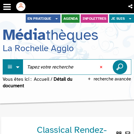
Aller
Aller
Aller
EN PRATIQUE
AGENDA
INFOLETTRES
JE SUIS
au
au
à
Média
thèques
menu
contenu
la
recherche
La Rochelle Agglo
Vous êtes ici :
Accueil
/
Détail du
recherche avancée
document
Classical Rendez-
Lie