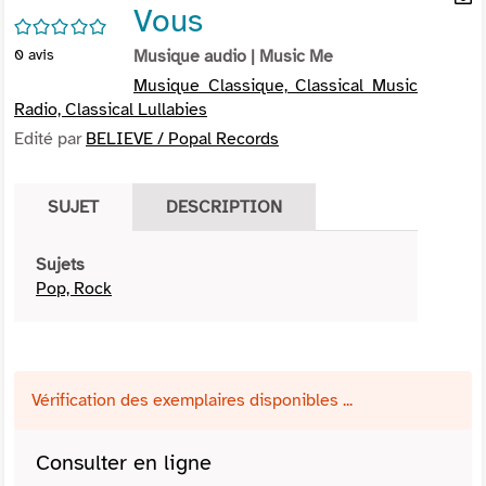
Vous
per
En
/5
(Nou
par
0
avis
Musique audio
| Music Me
fenê
mai
Musique Classique, Classical Music
Radio, Classical Lullabies
Edité par
BELIEVE / Popal Records
SUJET
DESCRIPTION
Sujets
Pop, Rock
Vérification des exemplaires disponibles ...
Consulter en ligne