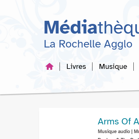
Aller
Aller
Aller
au
au
à
menu
contenu
la
Média
thèq
recherche
La Rochelle Agglo
Livres
Musique
Arms Of A
Musique audio
| M