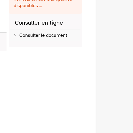
fenêtre)
mail
disponibles ...
Consulter en ligne
Consulter le document