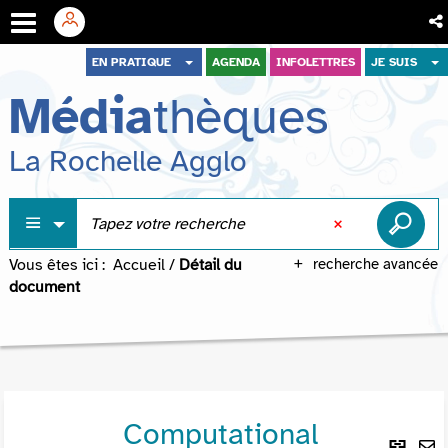
Aller
Aller
Aller
EN PRATIQUE
AGENDA
INFOLETTRES
JE SUIS
au
au
à
Média
thèques
menu
contenu
la
recherche
La Rochelle Agglo
Vous êtes ici :
Accueil
/
Détail du
recherche avancée
document
Computational
Lie