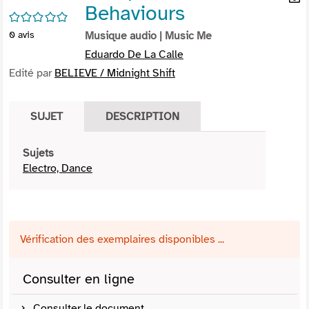
Behaviours
per
En
/5
(Nou
par
0
avis
Musique audio
| Music Me
fenê
mai
Eduardo De La Calle
Edité par
BELIEVE / Midnight Shift
SUJET
DESCRIPTION
Sujets
Electro, Dance
Vérification des exemplaires disponibles ...
Consulter en ligne
Consulter le document