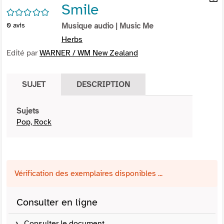
Smile
per
En
/5
(Nou
par
0
avis
Musique audio
| Music Me
fenê
mai
Herbs
Edité par
WARNER / WM New Zealand
SUJET
DESCRIPTION
Sujets
Pop, Rock
Vérification des exemplaires disponibles ...
Consulter en ligne
Consulter le document