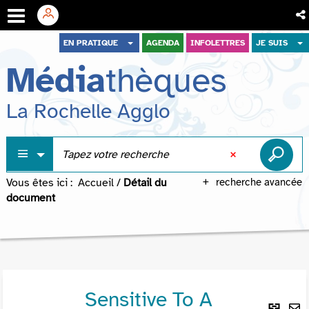
Aller
Aller
Aller
EN PRATIQUE
AGENDA
INFOLETTRES
JE SUIS
au
au
à
Média
thèques
menu
contenu
la
recherche
La Rochelle Agglo
Vous êtes ici :
Accueil
/
Détail du
recherche avancée
document
Sensitive To A
Lie