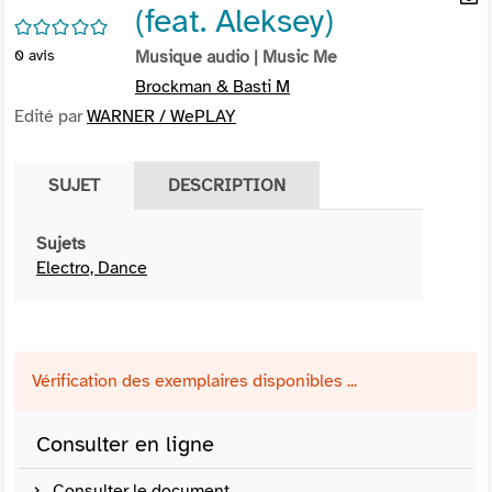
(feat. Aleksey)
per
En
/5
(Nou
par
0
avis
Musique audio
| Music Me
fenê
mai
Brockman & Basti M
Edité par
WARNER / WePLAY
SUJET
DESCRIPTION
Sujets
Electro, Dance
Vérification des exemplaires disponibles ...
Consulter en ligne
Consulter le document