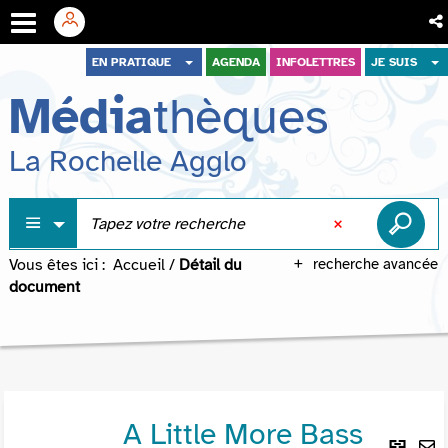
Aller
Aller
Aller
EN PRATIQUE
AGENDA
INFOLETTRES
JE SUIS
au
au
à
Média
thèques
menu
contenu
la
recherche
La Rochelle Agglo
Vous êtes ici :
Accueil
/
Détail du
recherche avancée
document
A Little More Bass
Lie