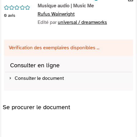
per
Musique audio
| Music Me
En
/5
(Nou
par
Rufus Wainwright
0
avis
fenê
mai
Edité par
universal / dreamworks
Vérification des exemplaires disponibles ...
Consulter en ligne
Consulter le document
Se procurer le document