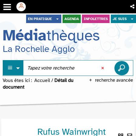
Aller
Aller
Aller
EN PRATIQUE
AGENDA
INFOLETTRES
JE SUIS
au
au
à
Média
thèques
menu
contenu
la
recherche
La Rochelle Agglo
Vous êtes ici :
Accueil
/
Détail du
recherche avancée
document
Rufus Wainwright
Lie