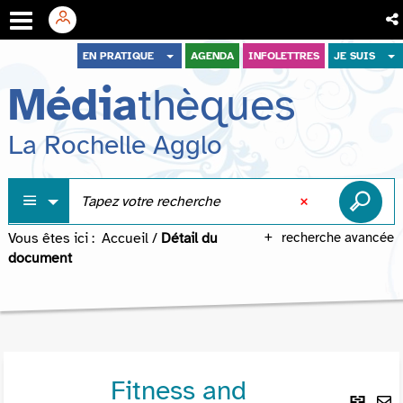
Aller
Aller
Aller
EN PRATIQUE
AGENDA
INFOLETTRES
JE SUIS
au
au
à
Média
thèques
menu
contenu
la
recherche
La Rochelle Agglo
Vous êtes ici :
Accueil
/
Détail du
recherche avancée
document
Fitness and
Lie