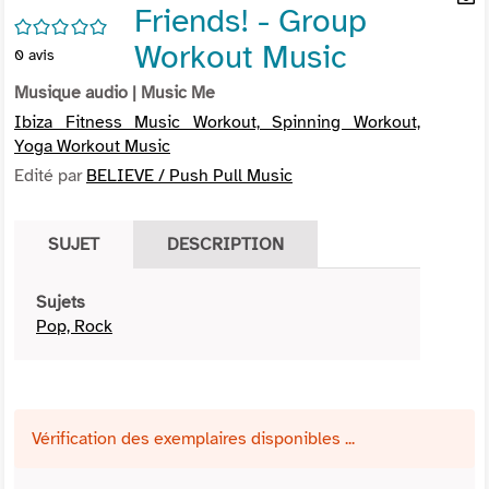
Friends! - Group
per
En
/5
(Nou
par
Workout Music
0
avis
fenê
mai
Musique audio
| Music Me
Ibiza Fitness Music Workout, Spinning Workout,
Yoga Workout Music
Edité par
BELIEVE / Push Pull Music
SUJET
DESCRIPTION
Sujets
Pop, Rock
Vérification des exemplaires disponibles ...