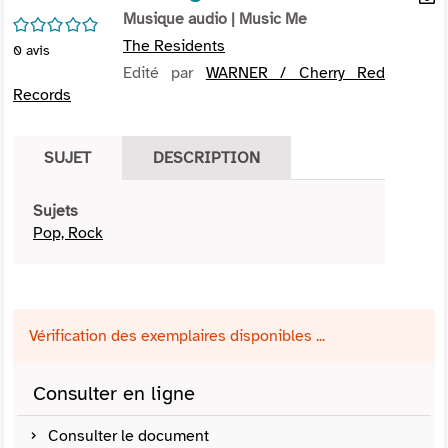
per
Musique audio
| Music Me
En
/5
(Nou
par
The Residents
0
avis
fenê
mai
Edité par
WARNER / Cherry Red
Records
SUJET
DESCRIPTION
Sujets
Pop, Rock
Vérification des exemplaires disponibles ...
Consulter en ligne
Consulter le document