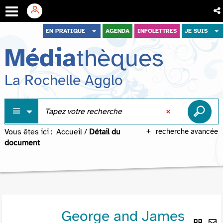
Aller
Aller
Aller
EN PRATIQUE
AGENDA
INFOLETTRES
JE SUIS
au
au
à
Média
thèques
menu
contenu
la
recherche
La Rochelle Agglo
Vous êtes ici :
Accueil
/
Détail du
recherche avancée
document
George and James
Lie