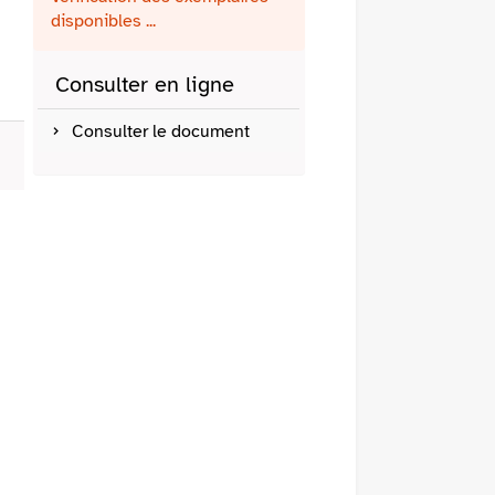
fenêtre)
mail
disponibles ...
Consulter en ligne
Consulter le document