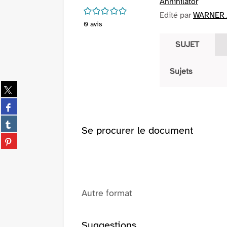
Annihilator
/5
Edité par
WARNER /
0
avis
SUJET
Sujets
Partager
sur
Partager
twitter
sur
(Nouvelle
Partager
facebook
Se procurer le document
fenêtre)
sur
(Nouvelle
Partager
tumblr
fenêtre)
sur
(Nouvelle
pinterest
fenêtre)
(Nouvelle
fenêtre)
Autre format
Suggestions