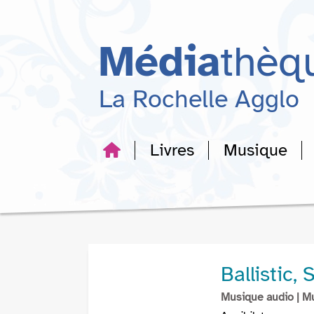
Aller
Aller
Aller
au
au
à
menu
contenu
la
Média
thèq
recherche
La Rochelle Agglo
Livres
Musique
Ballistic, 
Musique audio
| M