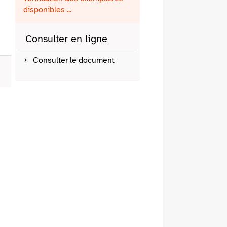
fenêtre)
mail
disponibles ...
Consulter en ligne
Consulter le document