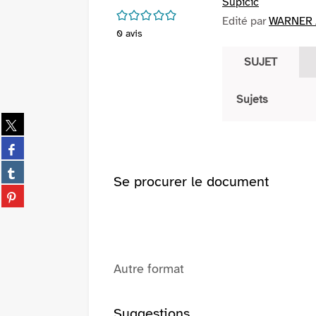
Supicic
/5
Edité par
WARNER /
0
avis
SUJET
Sujets
Partager
sur
Partager
twitter
sur
(Nouvelle
Partager
facebook
Se procurer le document
fenêtre)
sur
(Nouvelle
Partager
tumblr
fenêtre)
sur
(Nouvelle
pinterest
fenêtre)
(Nouvelle
fenêtre)
Autre format
Suggestions