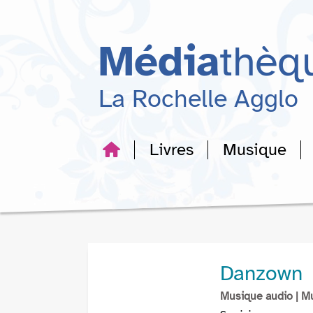
Aller
Aller
Aller
au
au
à
menu
contenu
la
Média
thèq
recherche
La Rochelle Agglo
Livres
Musique
Danzown
Musique audio
| M