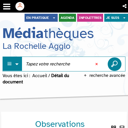
Aller
Aller
Aller
EN PRATIQUE
AGENDA
INFOLETTRES
JE SUIS
au
au
à
Média
thèques
menu
contenu
la
recherche
La Rochelle Agglo
Vous êtes ici :
Accueil
/
Détail du
recherche avancée
document
Observations
Lie