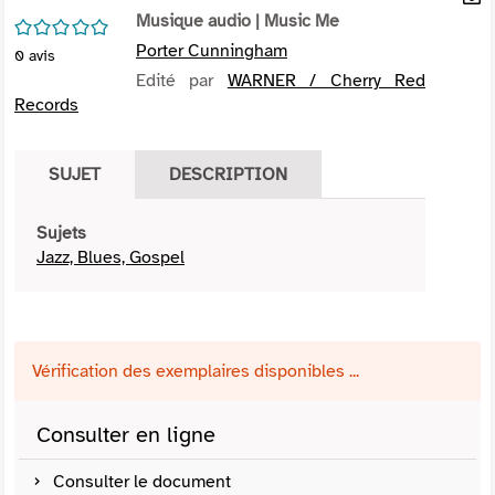
per
Musique audio
| Music Me
En
/5
(Nou
par
Porter Cunningham
0
avis
fenê
mai
Edité par
WARNER / Cherry Red
Records
SUJET
DESCRIPTION
Sujets
Jazz, Blues, Gospel
Vérification des exemplaires disponibles ...
Consulter en ligne
Consulter le document