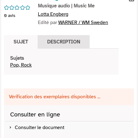
per
Musique audio
| Music Me
En
/5
(Nou
par
Lotta Engberg
0
avis
fenê
mai
Edité par
WARNER / WM Sweden
SUJET
DESCRIPTION
Sujets
Pop, Rock
Vérification des exemplaires disponibles ...
Consulter en ligne
Consulter le document