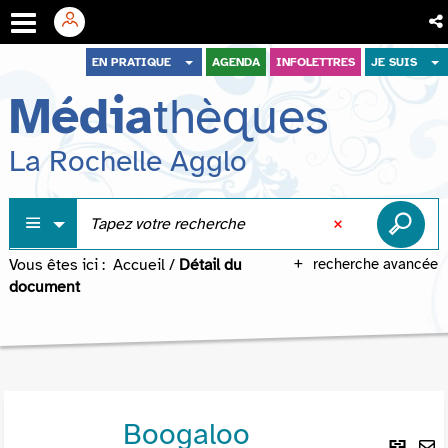
Aller
Aller
Aller
EN PRATIQUE
AGENDA
INFOLETTRES
JE SUIS
au
au
à
Média
thèques
menu
contenu
la
recherche
La Rochelle Agglo
Vous êtes ici :
Accueil
/
Détail du
recherche avancée
document
Boogaloo
Lie