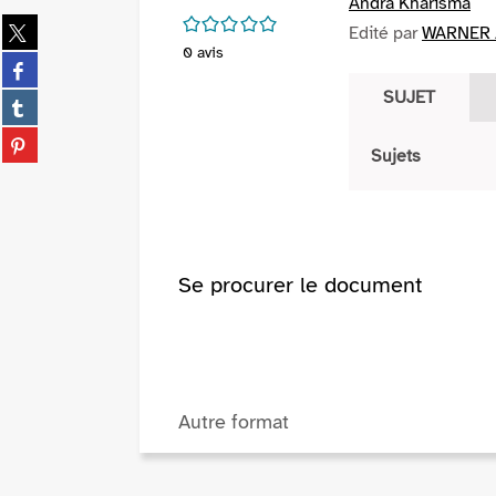
Andra Kharisma
/5
Partager
Edité par
WARNER 
sur
0
avis
Partager
twitter
sur
SUJET
(Nouvelle
Partager
facebook
fenêtre)
sur
(Nouvelle
Partager
tumblr
Sujets
fenêtre)
sur
(Nouvelle
pinterest
fenêtre)
(Nouvelle
fenêtre)
Se procurer le document
Autre format