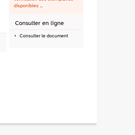
fenêtre)
mail
disponibles ...
Consulter en ligne
Consulter le document