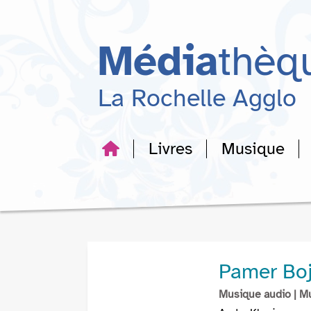
Aller
Aller
Aller
au
au
à
menu
contenu
la
Média
thèq
recherche
La Rochelle Agglo
Livres
Musique
Pamer Bo
Musique audio
| M