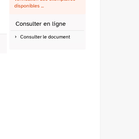
fenêtre)
mail
disponibles ...
Consulter en ligne
Consulter le document