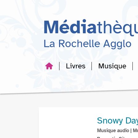
Aller
Aller
Aller
au
au
à
menu
contenu
la
Média
thèq
recherche
La Rochelle Agglo
Livres
Musique
Snowy Da
Musique audio
| M