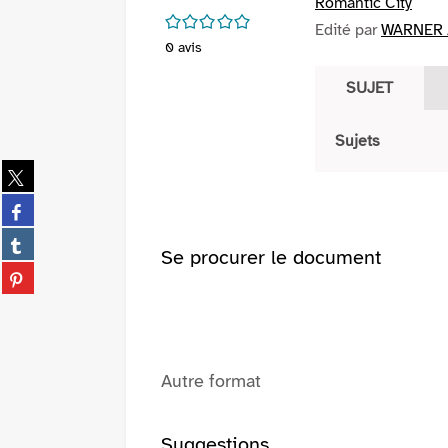
Romantic City
/5
Edité par
WARNER 
0
avis
SUJET
Sujets
Partager
sur
Partager
twitter
sur
(Nouvelle
Partager
facebook
Se procurer le document
fenêtre)
sur
(Nouvelle
Partager
tumblr
fenêtre)
sur
(Nouvelle
pinterest
fenêtre)
(Nouvelle
fenêtre)
Autre format
Suggestions