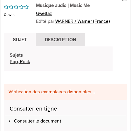
per
Musique audio
| Music Me
En
/5
(Nou
par
Gweltaz
0
avis
fenê
mai
Edité par
WARNER / Warner (France)
SUJET
DESCRIPTION
Sujets
Pop, Rock
Vérification des exemplaires disponibles ...
Consulter en ligne
Consulter le document