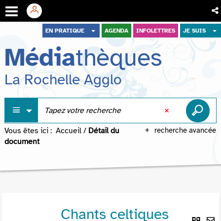
Aller
Aller
Aller
EN PRATIQUE
AGENDA
INFOLETTRES
JE SUIS
au
au
à
Média
thèques
menu
contenu
la
recherche
La Rochelle Agglo
Vous êtes ici :
Accueil
/
Détail du
recherche avancée
document
Chants celtiques
Lie