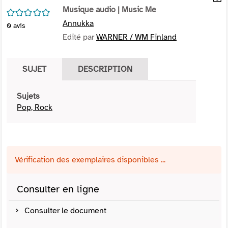
per
Musique audio
| Music Me
En
/5
(Nou
par
Annukka
0
avis
fenê
mai
Edité par
WARNER / WM Finland
SUJET
DESCRIPTION
Sujets
Pop, Rock
Vérification des exemplaires disponibles ...
Consulter en ligne
Consulter le document