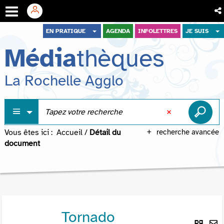
Aller
Aller
Aller
EN PRATIQUE
AGENDA
INFOLETTRES
JE SUIS
au
au
à
Média
thèques
menu
contenu
la
recherche
La Rochelle Agglo
Vous êtes ici :
Accueil
/
Détail du
recherche avancée
document
Tornado
Lie