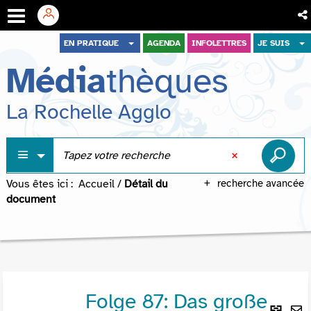
Aller
Aller
Aller
EN PRATIQUE
AGENDA
INFOLETTRES
JE SUIS
au
au
à
Média
thèques
menu
contenu
la
recherche
La Rochelle Agglo
Vous êtes ici :
Accueil
/
Détail du
recherche avancée
document
Folge 87: Das große
Lie