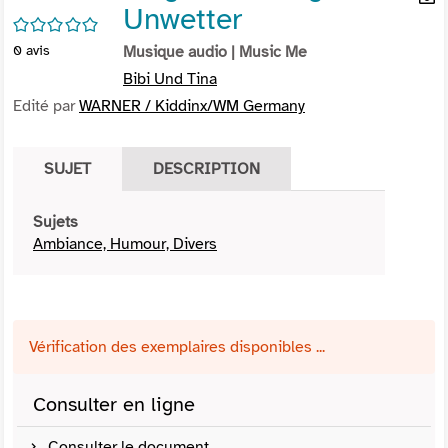
Unwetter
per
En
/5
(Nou
par
0
avis
Musique audio
| Music Me
fenê
mai
Bibi Und Tina
Edité par
WARNER / Kiddinx/WM Germany
SUJET
DESCRIPTION
Sujets
Ambiance, Humour, Divers
Vérification des exemplaires disponibles ...
Consulter en ligne
Consulter le document