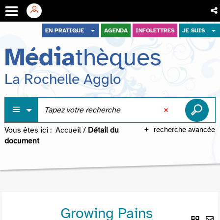
Aller
Aller
Aller
EN PRATIQUE
AGENDA
INFOLETTRES
JE SUIS
au
au
à
Média
thèques
menu
contenu
la
recherche
La Rochelle Agglo
Vous êtes ici :
Accueil
/
Détail du
recherche avancée
document
Growing Pains
Lie