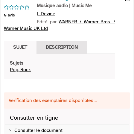
per
Musique audio
| Music Me
En
/5
(Nou
par
L Devine
0
avis
fenê
mai
Edité par
WARNER / Warner Bros. /
Warner Music UK Ltd
SUJET
DESCRIPTION
Sujets
Pop, Rock
Vérification des exemplaires disponibles ...
Consulter en ligne
Consulter le document