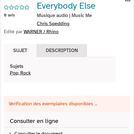
Everybody Else
per
En
/5
(Nou
par
0
avis
Musique audio
| Music Me
fenê
mai
Chris Spedding
Edité par
WARNER / Rhino
SUJET
DESCRIPTION
Sujets
Pop, Rock
Vérification des exemplaires disponibles ...
Consulter en ligne
Consulter le document