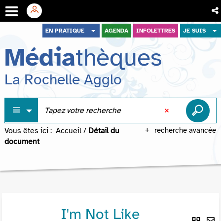
Aller
Aller
Aller
EN PRATIQUE
AGENDA
INFOLETTRES
JE SUIS
au
au
à
Média
thèques
menu
contenu
la
recherche
La Rochelle Agglo
Vous êtes ici :
Accueil
/
Détail du
recherche avancée
document
I'm Not Like
Lie