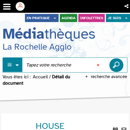
Aller
Aller
Aller
EN PRATIQUE
AGENDA
INFOLETTRES
JE SUIS
au
au
à
Média
thèques
menu
contenu
la
recherche
La Rochelle Agglo
Vous êtes ici :
Accueil
/
Détail du
recherche avancée
document
HOUSE
Lie