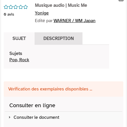
per
Musique audio
| Music Me
En
/5
(Nou
par
Yonige
0
avis
fenê
mai
Edité par
WARNER / WM Japan
SUJET
DESCRIPTION
Sujets
Pop, Rock
Vérification des exemplaires disponibles ...
Consulter en ligne
Consulter le document