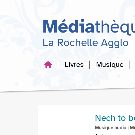
Aller
Aller
Aller
au
au
à
menu
contenu
la
Média
thèq
recherche
La Rochelle Agglo
Livres
Musique
Nech to b
Musique audio
| M