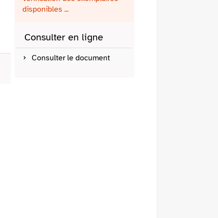
fenêtre)
mail
disponibles ...
Consulter en ligne
Consulter le document