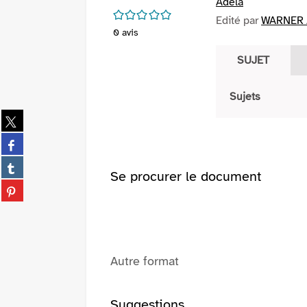
Adéla
/5
Edité par
WARNER /
0
avis
SUJET
Sujets
Partager
sur
Partager
twitter
sur
(Nouvelle
Partager
facebook
Se procurer le document
fenêtre)
sur
(Nouvelle
Partager
tumblr
fenêtre)
sur
(Nouvelle
pinterest
fenêtre)
(Nouvelle
fenêtre)
Autre format
Suggestions